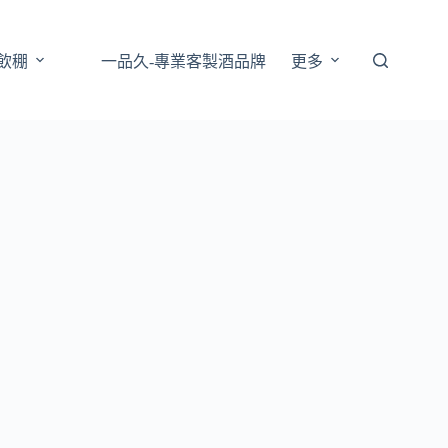
樹飲稝
一品久-專業客製酒品牌
更多