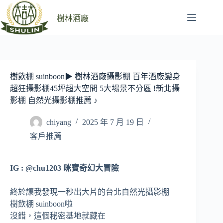
跳
至
樹林酒廠
主
要
內
容
樹飲棚 suinboon▶ 樹林酒廠攝影棚 百年酒廠變身
超狂攝影棚45坪超大空間 5大場景不分區 !新北攝
影棚 自然光攝影棚推薦 ♪
chiyang
2025 年 7 月 19 日
客戶推薦
IG : @chu1203 咪寶奇幻大冒險
終於讓我發現一秒出大片的台北自然光攝影棚
樹飲棚 suinboon啦
沒錯，這個秘密基地就藏在