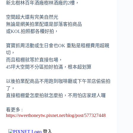
新北樹林百年酒廠樹林酒廠的2樓，
空間超大還有完美自然光
無論是網美拍業配還是部落客拍商品
或KOL拍照都各種好拍，
寶寶抓周活動或生日會也OK 重點是租棚費用超親
切，
而且租棚就等於直接包場，
45坪大空間不分區拍好拍滿，根本超划算
以後拍業配商品不用跑到咖啡廳或下午茶店偷偷拍
了，
直接租棚愛怎麼拍就怎麼拍，不用怕店家趕人囉
看更多 :
https://sweethoneytw.pixnet.net/blog/post/577327448