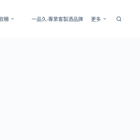
樹飲稝
一品久-專業客製酒品牌
更多