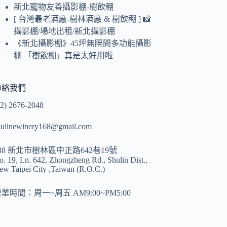
新北寵物友善攝影棚-樹飲稝
[ 台灣最老酒廠-樹林酒廠 & 樹飲稝 ] 📸
攝影棚/場地出租/新北攝影棚
《新北攝影棚》45坪無隔間多功能攝影
棚 「樹飲棚」真是太好用啦
聯絡我們
2) 2676-2048
hulinewinery168@gmail.com
38 新北市樹林區中正路642巷19號
o. 19, Ln. 642, Zhongzheng Rd., Shulin Dist.,
ew Taipei City ,Taiwan (R.O.C.)
營業時間
：周一~周五 AM9:00~PM5:00