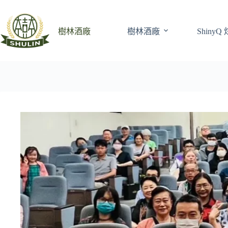
跳
至
主
樹林酒廠
樹林酒廠
Shiny
要
內
容