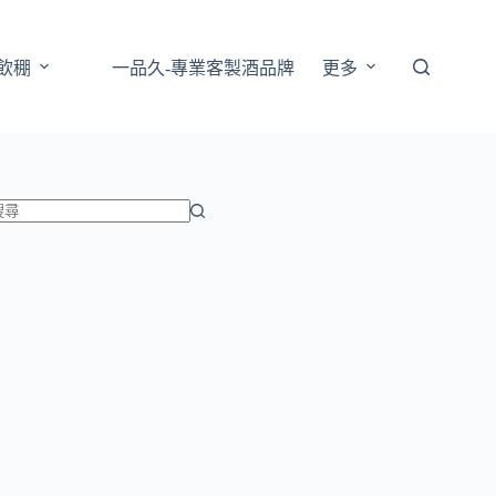
樹飲稝
一品久-專業客製酒品牌
更多
找
不
到
符
合
條
件
的
結
果