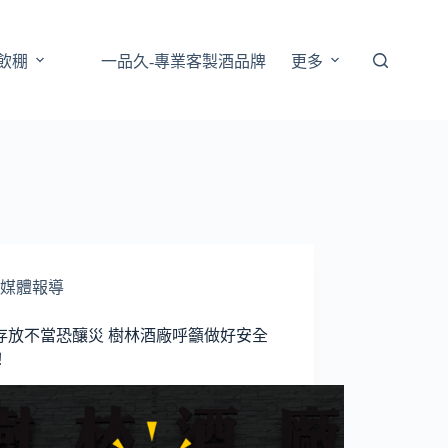
樹飲稝
一品久-專業客製酒品牌
更多
媒體報導
存放不當恐釀災 樹林酒廠呼籲做好安全
！