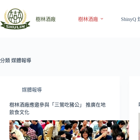
跳
至
主
樹林酒廠
樹林酒廠
Shiny
要
內
容
分類
媒體報導
媒體報導
樹林酒廠應邀參與「三鶯吃豬公」 推廣在地
飲食文化