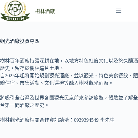
跳
至
樹林酒廠
主
要
內
容
觀光酒廠投資專區
樹林百年酒廠持續深耕在地，以地方特色紅麴文化以及悠久釀酒
歷史，留存於樹林這片土地。
自2025年起將開始規劃觀光酒廠，並以觀光、特色美食餐飲、體
驗住宿、市集活動、文化巡禮等融入樹林觀光酒廠。
將吸引全台灣及世界各國觀光民衆前來參訪旅遊，體驗並了解全
台第一間酒廠之歷史。
樹林觀光酒廠相關合作資訊請洽：0939394549 李先生